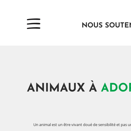
NOUS SOUTE
ANIMAUX À
ADO
Un animal est un être vivant doué de sensibilité et pas 