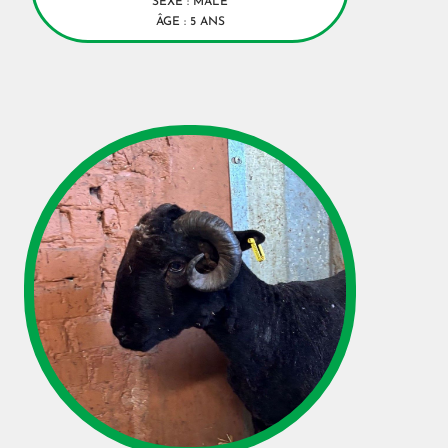
SEXE : MÂLE
ÂGE : 5 ANS