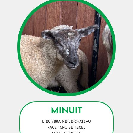
MINUIT
LIEU : BRAINE-LE-CHATEAU
RACE : CROISÉ TEXEL