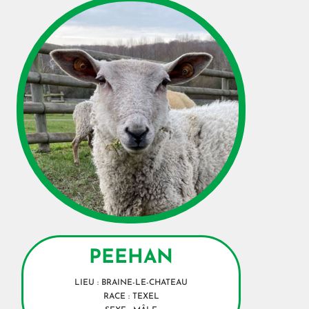
PEEHAN
LIEU : BRAINE-LE-CHATEAU
RACE : TEXEL