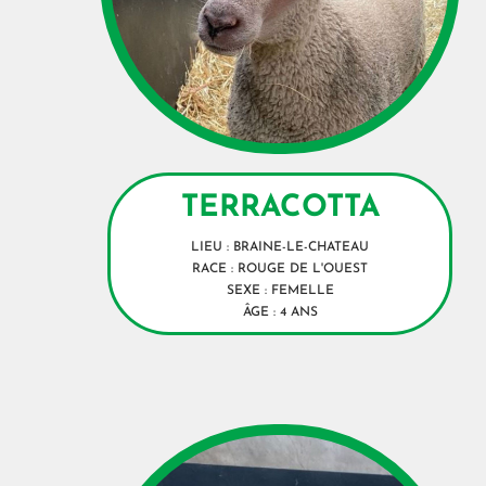
TERRACOTTA
LIEU : BRAINE-LE-CHATEAU
RACE : ROUGE DE L'OUEST
SEXE : FEMELLE
ÂGE : 4 ANS