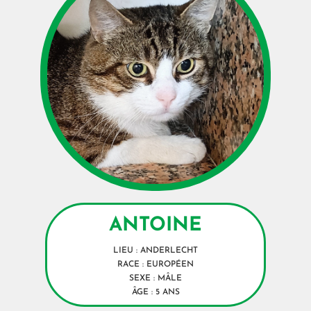
ANTOINE
LIEU : ANDERLECHT
RACE : EUROPÉEN
SEXE : MÂLE
ÂGE : 5 ANS