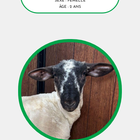
SEXE : FEMELLE
ÂGE : 2 ANS