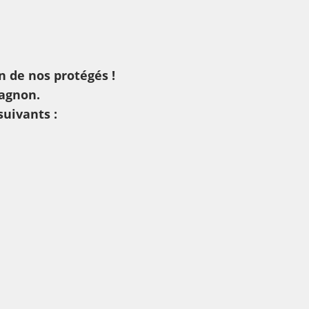
n de nos protégés !
pagnon.
suivants :