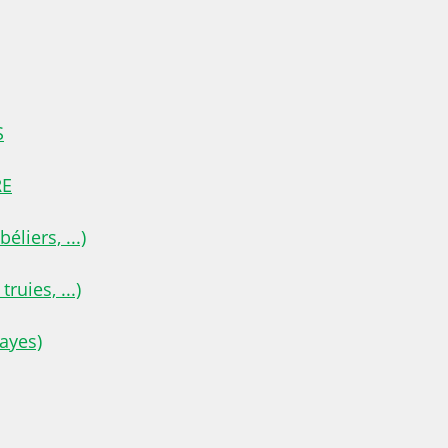
S
RE
liers, ...)
uies, ...)
ayes)