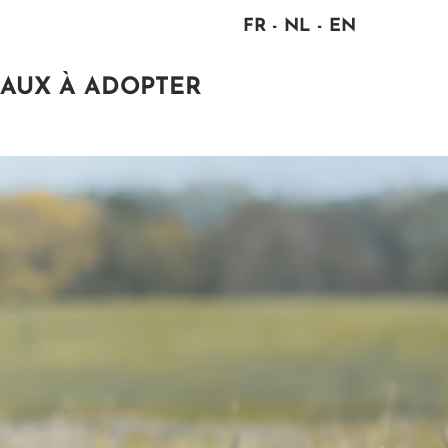
FR
NL
EN
AUX À ADOPTER