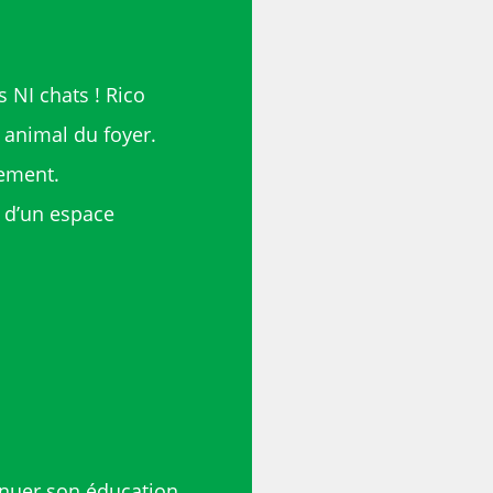
 NI chats ! Rico
 animal du foyer.
tement.
n d’un espace
inuer son éducation