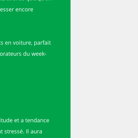
resser encore
s en voiture, parfait
plorateurs du week-
litude et a tendance
t stressé. Il aura