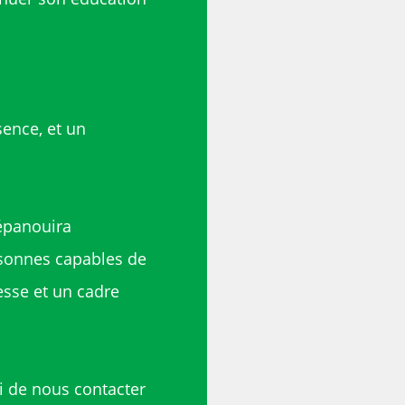
sence, et un
’épanouira
sonnes capables de
resse et un cadre
i de nous contacter