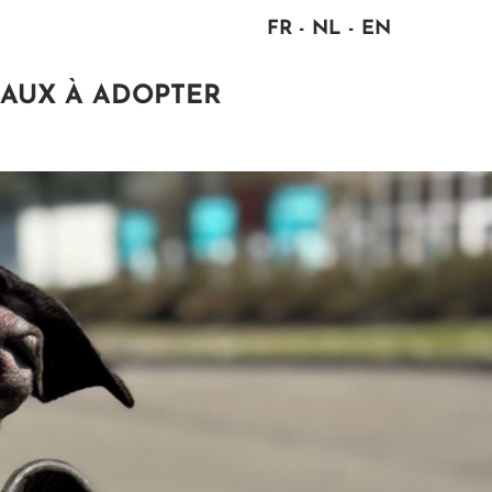
FR
NL
EN
AUX À ADOPTER