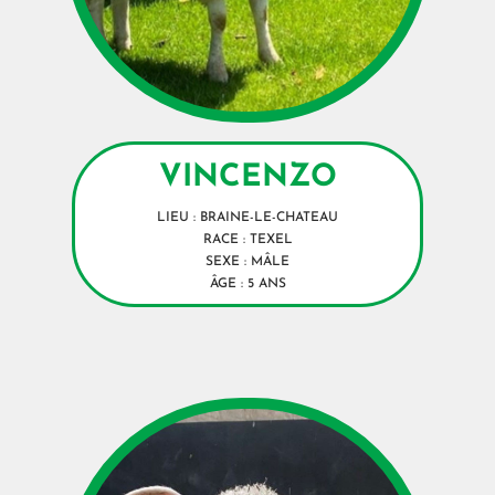
VINCENZO
LIEU : BRAINE-LE-CHATEAU
RACE : TEXEL
SEXE : MÂLE
ÂGE : 5 ANS