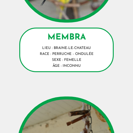
MEMBRA
LIEU : BRAINE-LE-CHATEAU
RACE : PERRUCHE - ONDULÉE
SEXE : FEMELLE
ÂGE : INCONNU