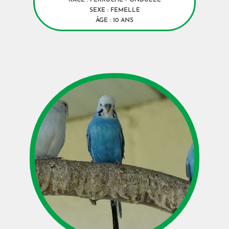
SEXE : FEMELLE
ÂGE : 10 ANS