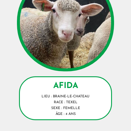
AFIDA
LIEU : BRAINE-LE-CHATEAU
RACE : TEXEL
SEXE : FEMELLE
ÂGE : 4 ANS