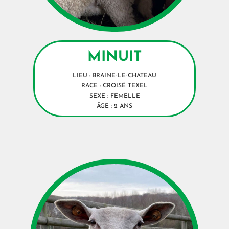
MINUIT
LIEU : BRAINE-LE-CHATEAU
RACE : CROISÉ TEXEL
SEXE : FEMELLE
ÂGE : 2 ANS