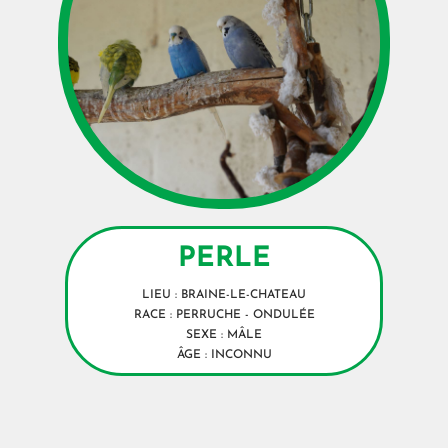
PERLE
LIEU : BRAINE-LE-CHATEAU
RACE : PERRUCHE - ONDULÉE
SEXE : MÂLE
ÂGE : INCONNU