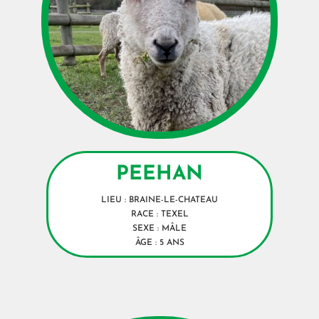
PEEHAN
LIEU : BRAINE-LE-CHATEAU
RACE : TEXEL
SEXE : MÂLE
ÂGE : 5 ANS