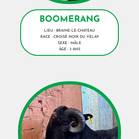
BOOMERANG
LIEU : BRAINE-LE-CHATEAU
RACE : CROISÉ NOIR DU VELAY
SEXE : MÂLE
ÂGE : 3 ANS