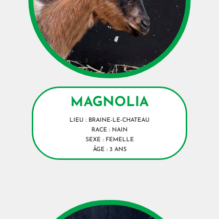
MAGNOLIA
LIEU : BRAINE-LE-CHATEAU
RACE : NAIN
SEXE : FEMELLE
ÂGE : 3 ANS