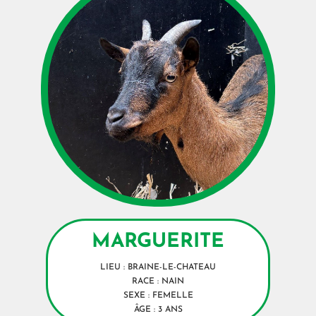
MARGUERITE
LIEU : BRAINE-LE-CHATEAU
RACE : NAIN
SEXE : FEMELLE
ÂGE : 3 ANS