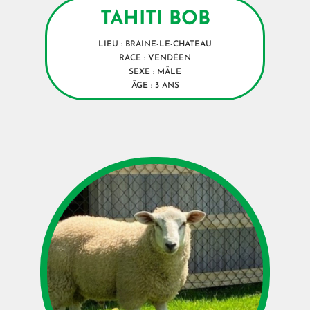
TAHITI BOB
LIEU : BRAINE-LE-CHATEAU
RACE : VENDÉEN
SEXE : MÂLE
ÂGE : 3 ANS