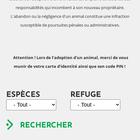
responsabilités qui incombent à son nouveau propriétaire.
L'abandon ou la négligence d'un animal constitue une infraction
susceptible de poursuites pénales ou administratives.
Attention ! Lors de l'adoption d'un animal, merci de vous
munir de votre carte d'identité ainsi que son code PIN !
ESPÈCES
REFUGE