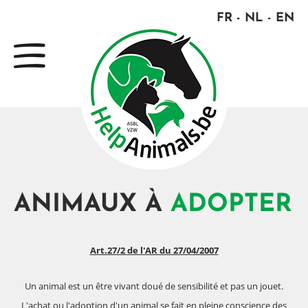
FR
NL
EN
ANIMAUX À
ADOPTER
Art.27/2 de l'AR du 27/04/2007
Un animal est un être vivant doué de sensibilité et pas un jouet.
L'achat ou l'adoption d'un animal se fait en pleine conscience des