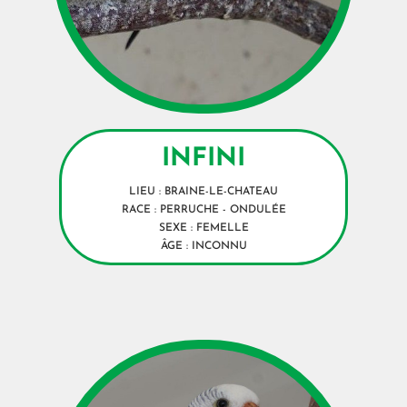
INFINI
LIEU : BRAINE-LE-CHATEAU
RACE : PERRUCHE - ONDULÉE
SEXE : FEMELLE
ÂGE : INCONNU