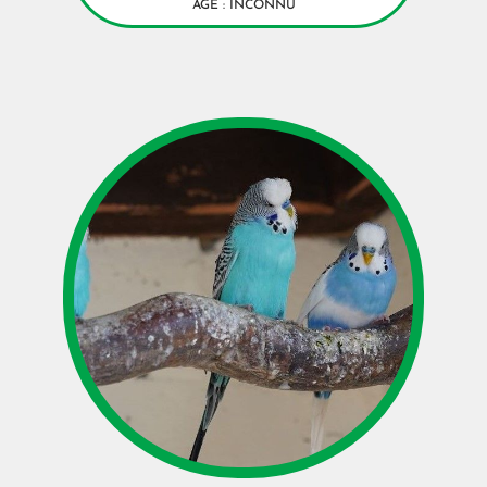
ÂGE : INCONNU