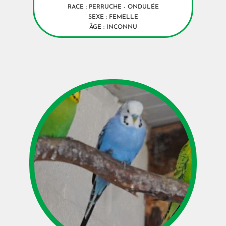
RACE : PERRUCHE - ONDULÉE
SEXE : FEMELLE
ÂGE : INCONNU