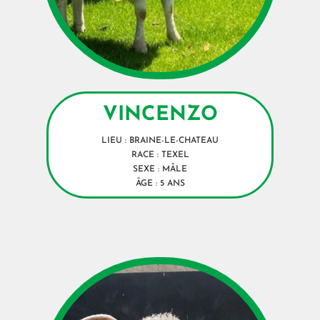
VINCENZO
LIEU : BRAINE-LE-CHATEAU
RACE : TEXEL
SEXE : MÂLE
ÂGE : 5 ANS