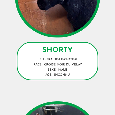
SHORTY
LIEU : BRAINE-LE-CHATEAU
RACE : CROISÉ NOIR DU VELAY
SEXE : MÂLE
ÂGE : INCONNU