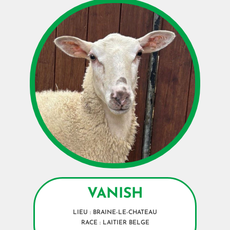
VANISH
LIEU : BRAINE-LE-CHATEAU
RACE : LAITIER BELGE