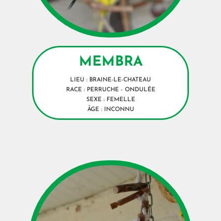
MEMBRA
LIEU : BRAINE-LE-CHATEAU
RACE : PERRUCHE - ONDULÉE
SEXE : FEMELLE
ÂGE : INCONNU