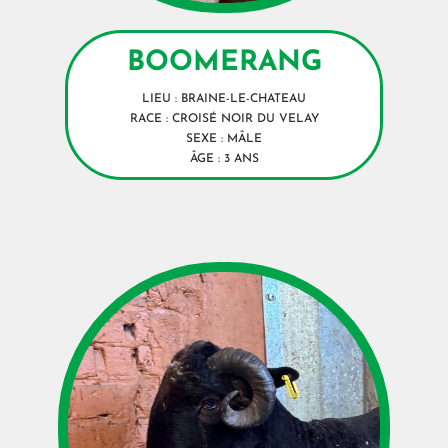
BOOMERANG
LIEU : BRAINE-LE-CHATEAU
RACE : CROISÉ NOIR DU VELAY
SEXE : MÂLE
ÂGE : 3 ANS